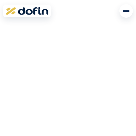
Otwó
menu