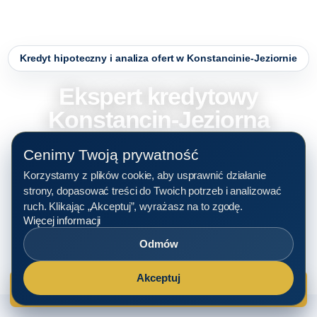
Kredyt hipoteczny i analiza ofert w Konstancinie-Jeziornie
Ekspert kredytowy
Konstancin-Jeziorna
Cenimy Twoją prywatność
Pomagamy porownac oferty bankow, przygotowac
dokumenty i sprawdzic mozliwosci finansowania dla klientow
Korzystamy z plików cookie, aby usprawnić działanie
strony, dopasować treści do Twoich potrzeb i analizować
z Konstancinie-Jeziornie. Rozmowa moze odbyc sie online
ruch. Klikając „Akceptuj”, wyrażasz na to zgodę.
albo stacjonarnie.
Więcej informacji
Odmów
Umów konsultację
Akceptuj
Umów konsultację